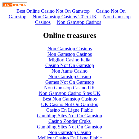
Best Online Casino Not On Gamstop
Casino Not On
Gamstop
Non Gamstop Casinos 2025 UK
Non Gamstop
Casinos
Non Gamstop Casinos
Online treasures
Non Gamstop Casinos
Non Gamstop Casinos
Migliori Casino Italia
Casino Not On Gamstop
Non Aams Casino
Non Gamstop Casino
Games Not On Gamstop
Non Gamstop Casino UK
Non Gamstop Casino Sites UK
Best Non Gamstop Casinos
UK Casino Not On Gamstop
Casino En Ligne Fiable
Gambling Sites Not On Gamstop
Casino Zonder Cruks
Gambling Sites Not On Gamstop
Non Gamstop Casino
Meilleur Casino En Ligne Fiable